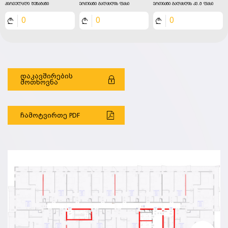
პირველადი შენატანი
ერთიანი გადახდის ფასი
ერთიანი გადახდის კვ.მ ფასი
0
0
0
დაკავშირების
მოთხოვნა
ჩამოტვირთე PDF