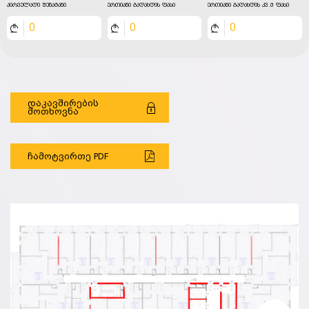
პირველადი შენატანი
ერთიანი გადახდის ფასი
ერთიანი გადახდის კვ.მ ფასი
0
0
0
დაკავშირების
მოთხოვნა
ჩამოტვირთე PDF