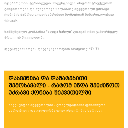
მდებარეობა, ტურისტული პოტენციალი, ინფრასტრუქტურის
განვითარება და ბუნებრივი სილამაზე შეკვეთილს უძრავი
ქონების ბაზრის თვალსაზრისით მომგებიან მიმართულებად
აქცევს.
სამშენებლო კომპანია
"ალფა სახლი“
გთავაზობთ გამორჩეულ
პროექტს შეკვეთილში.
დეტალებისათვის დაგვიკავშირდით ნომერზე:
*71 71
დასვენება და დამატებითი
შემოსავალი - რატომ უნდა შეიძინოთ
უძრავი ქონება შეკვეთილში
ინვესტიცია შეკვეთილში - გრძელვადიანი ფინანსური
სარგებელი და უალტერნატივო ცხოვრების ხარისხი.