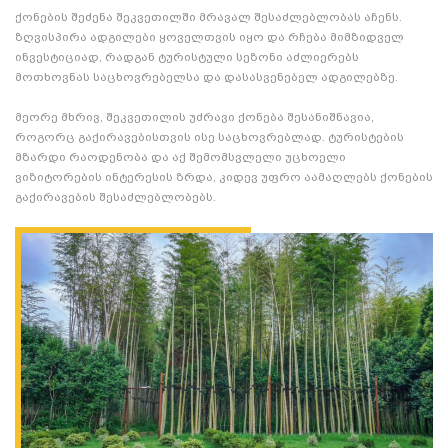
ქონების შეძენა შეკვეთილში მრავალ შესაძლებლობას აჩენს.
ზღვისპირა ადგილები ყოველთვის იყო და რჩება მიმზიდველ
ინვესტიციად, რადგან ტურისტული სეზონი აძლიერებს
მოთხოვნას საცხოვრებელსა და დასასვენებელ ადგილებზე.
მეორე მხრივ, შეკვეთილის უძრავი ქონება შესანიშნავია,
როგორც გაქირავებისთვის ისე საცხოვრებლად. ტურისტების
მზარდი რაოდენობა და აქ შემომსვლელი უცხოელი
ვიზიტორების ინტერესის ზრდა, კიდევ უფრო აამაღლებს ქონების
გაქირავების შესაძლებლობებს.