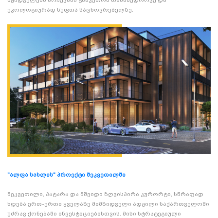
ეკოლოგიურად სუფთა საცხოვრებელზე.
"ალფა სახლის" პროექტი შეკვეთილში
შეკვეთილი, პატარა და მშვიდი ზღვისპირა კურორტი, სწრაფად
ხდება ერთ-ერთი ყველაზე მიმზიდველი ადგილი საქართველოში
უძრავ ქონებაში ინვესტიციებისთვის. მისი სტრატეგიული